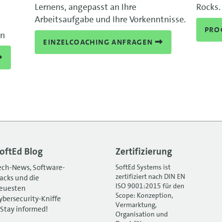
Lernens, angepasst an Ihre
Rocks.
Arbeitsaufgabe und Ihre Vorkenntnisse.
PRO
en
EINZELCOACHING ANFRAGEN
oftEd Blog
Zertifizierung
ech-News, Software-
SoftEd Systems ist
zertifiziert nach DIN EN
acks und die
ISO 9001:2015 für den
euesten
Scope: Konzeption,
ybersecurity-Kniffe
Vermarktung,
 Stay informed!
Organisation und