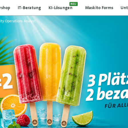
NEU
rshop
IT-Beratung
KI-Lösungen
Maskito Forms
Un
ity Operations Analyst