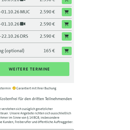
.-01.10.26
MUC
2.590 €
.-01.10.26
2.590 €
.-22.10.26
DRS
2.590 €
.-22.10.26
2.590 €
g (optional)
165 €
.-13.11.26
2.590 €
WEITERE TERMINE
.-03.12.26
FRA
2.590 €
.-03.12.26
2.590 €
ietermin
Garantiert mit Ihrer Buchung
Kostenfrei für den dritten Teilnehmenden
e verstehen sich zuzüglich gesetzlicher
euer. Unsere Angebote richten sich ausschließlich
hmer im Sinne von § 14 BGB, insbesondere
e Kunden, Freiberufler und öffentliche Auftraggeber.