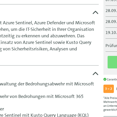
28.09
28.09
mit Azure Sentinel, Azure Defender und Microsoft
en, um die IT-Sicherheit in Ihrer Organisation
19.10
htzeitig zu erkennen und abzuwehren. Das
insatz von Azure Sentinel sowie Kusto Query
19.10
Prüfun
g von Sicherheitsrisiken, Analysen und
10.11
30.11
30.11
Garant
erwaltung der Bedrohungsabwehr mit Microsoft
3 = 2
ehr von Bedrohungen mit Microsoft 365
*Alle Preis
Mehrwertst
an Unterne
er
gewerblich
ure Sentinel mit Kusto Query Language (KQL)