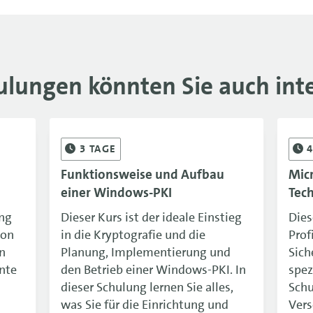
ulungen könnten Sie auch inte
3
TAGE
Funktionsweise und Aufbau
Micr
p
einer Windows-PKI
Tec
ung
Dieser Kurs ist der ideale Einstieg
Diese
von
in die Kryptografie und die
Prof
n
Planung, Implementierung und
Sich
ente
den Betrieb einer Windows-PKI. In
spez
dieser Schulung lernen Sie alles,
Schu
was Sie für die Einrichtung und
Vers