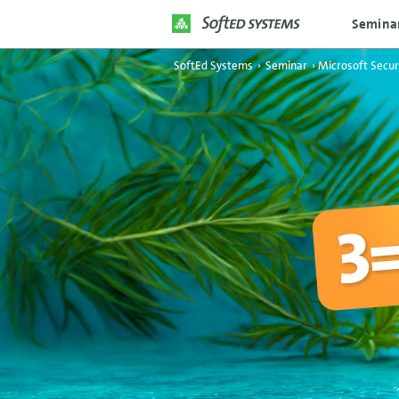
Semina
SoftEd Systems
›
Seminar
›
Microsoft Secur