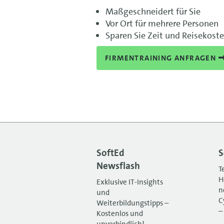
Maßgeschneidert für Sie
Vor Ort für mehrere Personen
Sparen Sie Zeit und Reisekost
FIRMENTRAINING ANFRAGEN
SoftEd
S
Newsflash
T
H
Exklusive IT-Insights
n
und
C
Weiterbildungstipps –
–
Kostenlos und