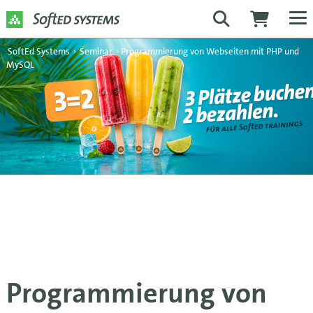
SoftEd Systems
›
Seminar
›
Programmierung von Webseiten mit PHP und
MySQL
Programmierung von