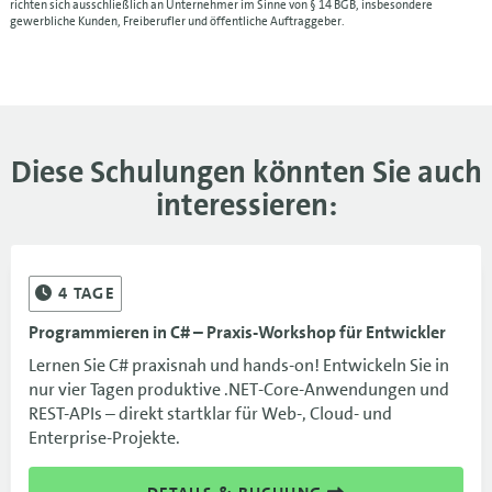
richten sich ausschließlich an Unternehmer im Sinne von § 14 BGB, insbesondere
gewerbliche Kunden, Freiberufler und öffentliche Auftraggeber.
21.12.-23.12.26
MUC
1.350 €
21.12.-23.12.26
1.350 €
Diese Schulungen könnten Sie auch
interessieren:
4
TAGE
Programmieren in C# – Praxis-Workshop für Entwickler
Lernen Sie C# praxisnah und hands-on! Entwickeln Sie in
nur vier Tagen produktive .NET-Core-Anwendungen und
REST-APIs – direkt startklar für Web-, Cloud- und
Enterprise-Projekte.