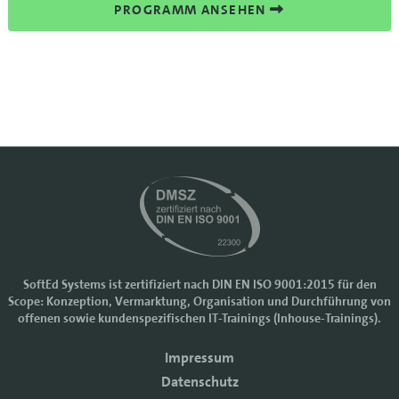
PROGRAMM ANSEHEN
SoftEd Systems ist zertifiziert nach DIN EN ISO 9001:2015 für den
Scope: Konzeption, Vermarktung, Organisation und Durchführung von
Cookie-Einstellungen
offenen sowie kundenspezifischen IT-Trainings (Inhouse-Trainings).
Wir nutzen Cookies, um Ihr Nutzererlebnis bei SoftEd Systems zu
Impressum
verbessern. Manche Cookies sind notwendig, damit unsere Website
funktioniert. Mit anderen Cookies können wir die Zugriffe auf die
Datenschutz
Webseite analysieren.