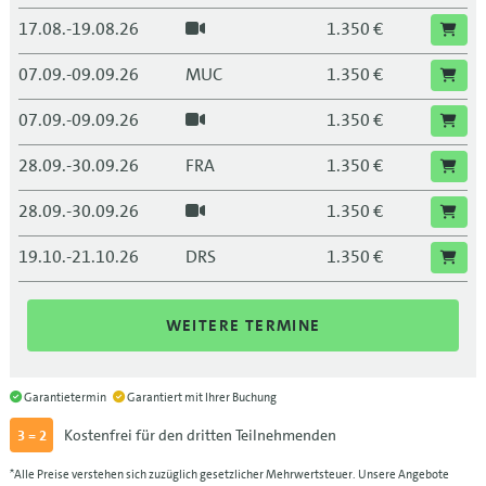
17.08.-19.08.26
1.350 €
07.09.-09.09.26
MUC
1.350 €
07.09.-09.09.26
1.350 €
28.09.-30.09.26
FRA
1.350 €
28.09.-30.09.26
1.350 €
19.10.-21.10.26
DRS
1.350 €
19.10.-21.10.26
1.350 €
WEITERE TERMINE
09.11.-11.11.26
BLN
1.350 €
09.11.-11.11.26
1.350 €
Garantietermin
Garantiert mit Ihrer Buchung
Kostenfrei für den dritten Teilnehmenden
3 = 2
30.11.-02.12.26
LEI
1.350 €
*Alle Preise verstehen sich zuzüglich gesetzlicher Mehrwertsteuer. Unsere Angebote
30.11.-02.12.26
1.350 €