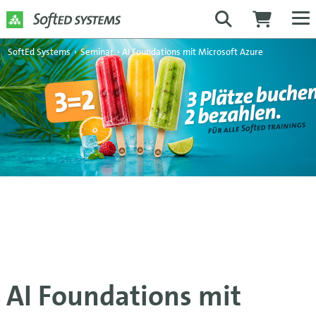
SoftEd Systems
›
Seminar
›
AI Foundations mit Microsoft Azure
AI Foundations mit