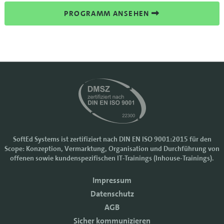
PROGRAMM ANSEHEN
SoftEd Systems ist zertifiziert nach DIN EN ISO 9001:2015 für den
Scope: Konzeption, Vermarktung, Organisation und Durchführung von
Cookie-Einstellungen
offenen sowie kundenspezifischen IT-Trainings (Inhouse-Trainings).
Wir nutzen Cookies, um Ihr Nutzererlebnis bei SoftEd Systems zu
Impressum
verbessern. Manche Cookies sind notwendig, damit unsere Website
funktioniert. Mit anderen Cookies können wir die Zugriffe auf die
Datenschutz
Webseite analysieren.
AGB
Mit einem Klick auf "Zustimmen" akzeptieren sie diese Verarbeitung
Sicher kommunizieren
und auch die Weitergabe Ihrer Daten an Drittanbieter. Die Daten