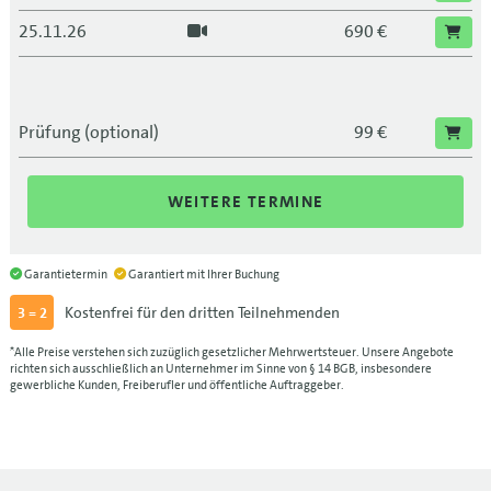
25.11.26
690 €
Prüfung (optional)
99 €
WEITERE TERMINE
Garantietermin
Garantiert mit Ihrer Buchung
Kostenfrei für den dritten Teilnehmenden
3 = 2
*Alle Preise verstehen sich zuzüglich gesetzlicher Mehrwertsteuer. Unsere Angebote
richten sich ausschließlich an Unternehmer im Sinne von § 14 BGB, insbesondere
gewerbliche Kunden, Freiberufler und öffentliche Auftraggeber.