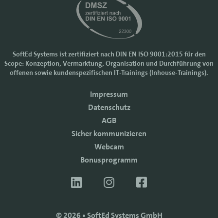
SoftEd Systems ist zertifiziert nach DIN EN ISO 9001:2015 für den
Scope: Konzeption, Vermarktung, Organisation und Durchführung von
Cookie-Einstellungen
offenen sowie kundenspezifischen IT-Trainings (Inhouse-Trainings).
Wir nutzen Cookies, um Ihr Nutzererlebnis bei SoftEd Systems zu
Impressum
verbessern. Manche Cookies sind notwendig, damit unsere Website
funktioniert. Mit anderen Cookies können wir die Zugriffe auf die
Datenschutz
Webseite analysieren.
AGB
Mit einem Klick auf "Zustimmen" akzeptieren sie diese Verarbeitung
Sicher kommunizieren
und auch die Weitergabe Ihrer Daten an Drittanbieter. Die Daten
werden für Analysen genutzt. Weitere Informationen, auch zur
Webcam
Datenverarbeitung durch Drittanbieter, finden Sie in unseren
Bonusprogramm
Datenschutzhinweisen.
Sie können die Verwendung von Cookies
ablehnen
.
ZUSTIMMEN
© 2026 • SoftEd Systems GmbH