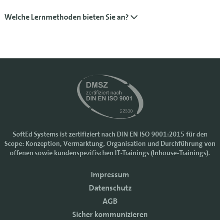
Welche Lernmethoden bieten Sie an?
SoftEd Systems ist zertifiziert nach DIN EN ISO 9001:2015 für den
Scope: Konzeption, Vermarktung, Organisation und Durchführung von
Cookie-Einstellungen
offenen sowie kundenspezifischen IT-Trainings (Inhouse-Trainings).
Wir nutzen Cookies, um Ihr Nutzererlebnis bei SoftEd Systems zu
Impressum
verbessern. Manche Cookies sind notwendig, damit unsere Website
funktioniert. Mit anderen Cookies können wir die Zugriffe auf die
Datenschutz
Webseite analysieren.
AGB
Mit einem Klick auf "Zustimmen" akzeptieren sie diese Verarbeitung
Sicher kommunizieren
und auch die Weitergabe Ihrer Daten an Drittanbieter. Die Daten