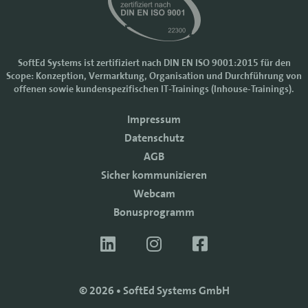
SoftEd Systems ist zertifiziert nach DIN EN ISO 9001:2015 für den
Scope: Konzeption, Vermarktung, Organisation und Durchführung von
Cookie-Einstellungen
offenen sowie kundenspezifischen IT-Trainings (Inhouse-Trainings).
Wir nutzen Cookies, um Ihr Nutzererlebnis bei SoftEd Systems zu
Impressum
verbessern. Manche Cookies sind notwendig, damit unsere Website
funktioniert. Mit anderen Cookies können wir die Zugriffe auf die
Datenschutz
Webseite analysieren.
AGB
Mit einem Klick auf "Zustimmen" akzeptieren sie diese Verarbeitung
Sicher kommunizieren
und auch die Weitergabe Ihrer Daten an Drittanbieter. Die Daten
werden für Analysen genutzt. Weitere Informationen, auch zur
Webcam
Datenverarbeitung durch Drittanbieter, finden Sie in unseren
Bonusprogramm
Datenschutzhinweisen.
Sie können die Verwendung von Cookies
ablehnen
.
ZUSTIMMEN
© 2026 • SoftEd Systems GmbH