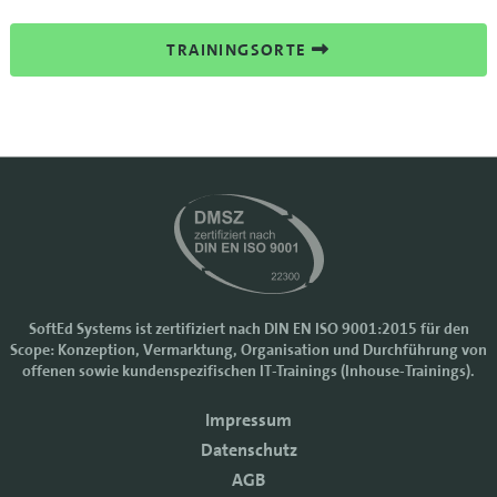
TRAININGSORTE
SoftEd Systems ist zertifiziert nach DIN EN ISO 9001:2015 für den
Scope: Konzeption, Vermarktung, Organisation und Durchführung von
Cookie-Einstellungen
offenen sowie kundenspezifischen IT-Trainings (Inhouse-Trainings).
Wir nutzen Cookies, um Ihr Nutzererlebnis bei SoftEd Systems zu
Impressum
verbessern. Manche Cookies sind notwendig, damit unsere Website
funktioniert. Mit anderen Cookies können wir die Zugriffe auf die
Datenschutz
Webseite analysieren.
AGB
Mit einem Klick auf "Zustimmen" akzeptieren sie diese Verarbeitung