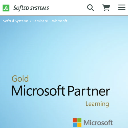
SoftEd Systems
›
Seminare
›
Microsoft