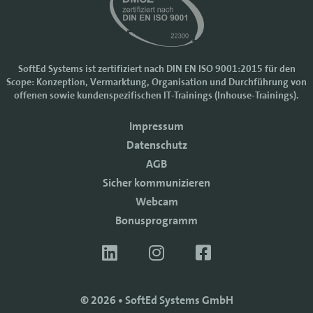
SoftEd Systems ist zertifiziert nach DIN EN ISO 9001:2015 für den
Scope: Konzeption, Vermarktung, Organisation und Durchführung von
Cookie-Einstellungen
offenen sowie kundenspezifischen IT-Trainings (Inhouse-Trainings).
Wir nutzen Cookies, um Ihr Nutzererlebnis bei SoftEd Systems zu
Impressum
verbessern. Manche Cookies sind notwendig, damit unsere Website
funktioniert. Mit anderen Cookies können wir die Zugriffe auf die
Datenschutz
Webseite analysieren.
AGB
Mit einem Klick auf "Zustimmen" akzeptieren sie diese Verarbeitung
Sicher kommunizieren
und auch die Weitergabe Ihrer Daten an Drittanbieter. Die Daten
werden für Analysen genutzt. Weitere Informationen, auch zur
Webcam
Datenverarbeitung durch Drittanbieter, finden Sie in unseren
Bonusprogramm
Datenschutzhinweisen.
Sie können die Verwendung von Cookies
ablehnen
.
ZUSTIMMEN
© 2026 • SoftEd Systems GmbH