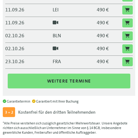
11.09.26
LEI
490 €
11.09.26
490 €
02.10.26
BLN
490 €
02.10.26
490 €
23.10.26
FRA
490 €
23.10.26
490 €
WEITERE TERMINE
13.11.26
DRS
490 €
13.11.26
490 €
Garantietermin
Garantiert mit Ihrer Buchung
Kostenfrei für den dritten Teilnehmenden
3 = 2
04.12.26
MUC
490 €
*Alle Preise verstehen sich zuzüglich gesetzlicher Mehrwertsteuer. Unsere Angebote
04.12.26
490 €
richten sich ausschließlich an Unternehmer im Sinne von § 14 BGB, insbesondere
gewerbliche Kunden, Freiberufler und öffentliche Auftraggeber.