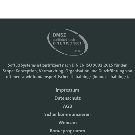
SoftEd Systems ist zertifiziert nach DIN EN ISO 9001:2015 für den
Scope: Konzeption, Vermarktung, Organisation und Durchführung von
Cookie-Einstellungen
offenen sowie kundenspezifischen IT-Trainings (Inhouse-Trainings).
Wir nutzen Cookies, um Ihr Nutzererlebnis bei SoftEd Systems zu
Impressum
verbessern. Manche Cookies sind notwendig, damit unsere Website
funktioniert. Mit anderen Cookies können wir die Zugriffe auf die
Datenschutz
Webseite analysieren.
AGB
Mit einem Klick auf "Zustimmen" akzeptieren sie diese Verarbeitung
Sicher kommunizieren
und auch die Weitergabe Ihrer Daten an Drittanbieter. Die Daten
werden für Analysen genutzt. Weitere Informationen, auch zur
Webcam
Datenverarbeitung durch Drittanbieter, finden Sie in unseren
Bonusprogramm
Datenschutzhinweisen.
Sie können die Verwendung von Cookies