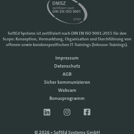
SoftEd Systems ist zertifiziert nach DIN EN ISO 9001:2015 für den
Scope: Konzeption, Vermarktung, Organisation und Durchführung von
Cookie-Einstellungen
offenen sowie kundenspezifischen IT-Trainings (Inhouse-Trainings).
Wir nutzen Cookies, um Ihr Nutzererlebnis bei SoftEd Systems zu
Impressum
verbessern. Manche Cookies sind notwendig, damit unsere Website
funktioniert. Mit anderen Cookies können wir die Zugriffe auf die
Datenschutz
Webseite analysieren.
AGB
Mit einem Klick auf "Zustimmen" akzeptieren sie diese Verarbeitung
Sicher kommunizieren
und auch die Weitergabe Ihrer Daten an Drittanbieter. Die Daten
werden für Analysen genutzt. Weitere Informationen, auch zur
Webcam
Datenverarbeitung durch Drittanbieter, finden Sie in unseren
Bonusprogramm
Datenschutzhinweisen.
Sie können die Verwendung von Cookies
ablehnen
.
ZUSTIMMEN
© 2026 • SoftEd Systems GmbH