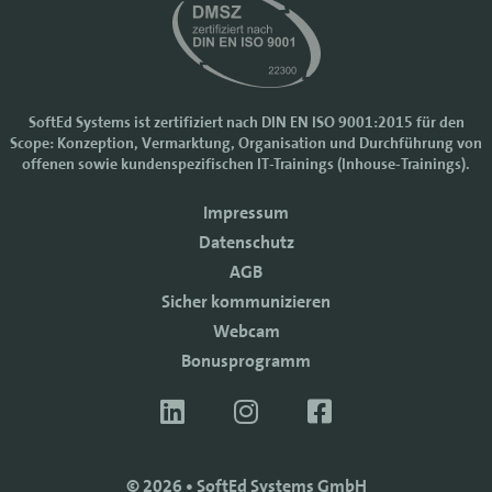
SoftEd Systems ist zertifiziert nach DIN EN ISO 9001:2015 für den
Scope: Konzeption, Vermarktung, Organisation und Durchführung von
Cookie-Einstellungen
offenen sowie kundenspezifischen IT-Trainings (Inhouse-Trainings).
Wir nutzen Cookies, um Ihr Nutzererlebnis bei SoftEd Systems zu
Impressum
verbessern. Manche Cookies sind notwendig, damit unsere Website
funktioniert. Mit anderen Cookies können wir die Zugriffe auf die
Datenschutz
Webseite analysieren.
AGB
Mit einem Klick auf "Zustimmen" akzeptieren sie diese Verarbeitung
Sicher kommunizieren
und auch die Weitergabe Ihrer Daten an Drittanbieter. Die Daten
werden für Analysen genutzt. Weitere Informationen, auch zur
Webcam
Datenverarbeitung durch Drittanbieter, finden Sie in unseren
Bonusprogramm
Datenschutzhinweisen.
Sie können die Verwendung von Cookies
ablehnen
.
ZUSTIMMEN
© 2026 • SoftEd Systems GmbH