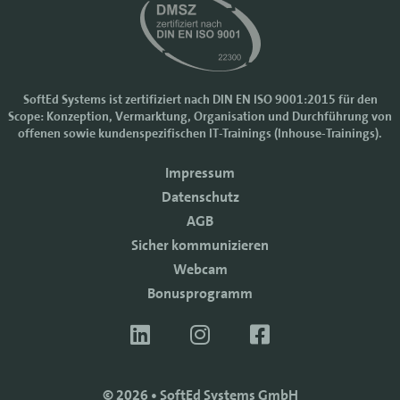
SoftEd Systems ist zertifiziert nach DIN EN ISO 9001:2015 für den
Scope: Konzeption, Vermarktung, Organisation und Durchführung von
Cookie-Einstellungen
offenen sowie kundenspezifischen IT-Trainings (Inhouse-Trainings).
Wir nutzen Cookies, um Ihr Nutzererlebnis bei SoftEd Systems zu
Impressum
verbessern. Manche Cookies sind notwendig, damit unsere Website
funktioniert. Mit anderen Cookies können wir die Zugriffe auf die
Datenschutz
Webseite analysieren.
AGB
Mit einem Klick auf "Zustimmen" akzeptieren sie diese Verarbeitung
Sicher kommunizieren
und auch die Weitergabe Ihrer Daten an Drittanbieter. Die Daten
werden für Analysen genutzt. Weitere Informationen, auch zur
Webcam
Datenverarbeitung durch Drittanbieter, finden Sie in unseren
Bonusprogramm
Datenschutzhinweisen.
Sie können die Verwendung von Cookies
ablehnen
.
ZUSTIMMEN
© 2026 • SoftEd Systems GmbH