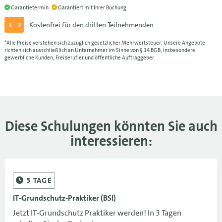
07.12.-09.12.26
BLN
1.650 €
Garantietermin
Garantiert mit Ihrer Buchung
07.12.-09.12.26
1.650 €
Kostenfrei für den dritten Teilnehmenden
3 = 2
21.12.-23.12.26
FRA
1.650 €
*Alle Preise verstehen sich zuzüglich gesetzlicher Mehrwertsteuer. Unsere Angebote
richten sich ausschließlich an Unternehmer im Sinne von § 14 BGB, insbesondere
gewerbliche Kunden, Freiberufler und öffentliche Auftraggeber.
21.12.-23.12.26
1.650 €
Diese Schulungen könnten Sie auch
interessieren:
3
TAGE
IT-Grundschutz-Praktiker (BSI)
Jetzt IT-Grundschutz Praktiker werden! In 3 Tagen