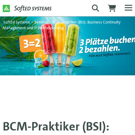
SoftEd Systems
›
Seminar
›
BCM-Praktiker (BSI): Business Continuity
Management und IT-Notfallplanung
BCM-Praktiker (BSI):