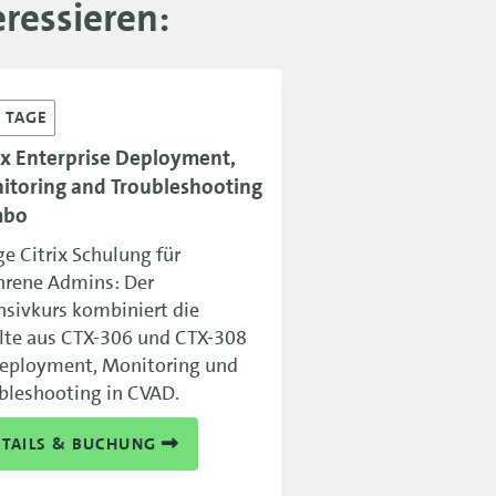
ressieren:
5
TAGE
ix Enterprise Deployment,
itoring and Troubleshooting
mbo
ge Citrix Schulung für
hrene Admins: Der
nsivkurs kombiniert die
lte aus CTX-306 und CTX-308
eployment, Monitoring und
bleshooting in CVAD.
ETAILS & BUCHUNG