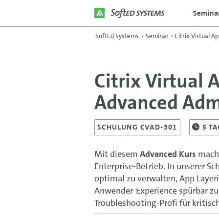
Semina
SoftEd Systems
›
Seminar
›
Citrix Virtual 
Citrix Virtual
Advanced Admi
SCHULUNG CVAD-301
5
TA
Mit diesem
Advanced Kurs
mache
Enterprise-Betrieb. In unserer
optimal zu verwalten, App Layer
Anwender-Experience spürbar zu 
Troubleshooting-Profi für kritisc