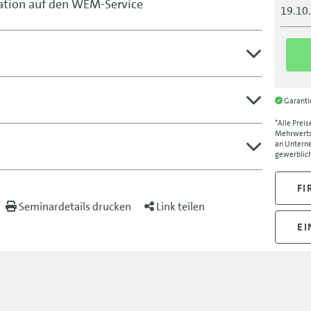
ation auf den WEM-Service
19.10
Garant
*Alle Preis
Mehrwertst
an Unterne
gewerblich
FI
Seminardetails drucken
Link teilen
EI