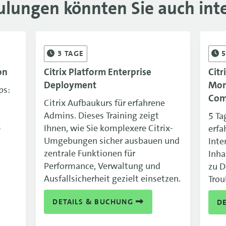
ulungen könnten Sie auch inte
3
TAGE
on
Citrix Platform Enterprise
Citr
Deployment
Mon
ps:
Co
Citrix Aufbaukurs für erfahrene
Admins. Dieses Training zeigt
5 Ta
5
Ihnen, wie Sie komplexere Citrix-
erfa
Umgebungen sicher ausbauen und
Inte
zentrale Funktionen für
Inha
Performance, Verwaltung und
zu D
Ausfallsicherheit gezielt einsetzen.
Trou
DETAILS & BUCHUNG
D