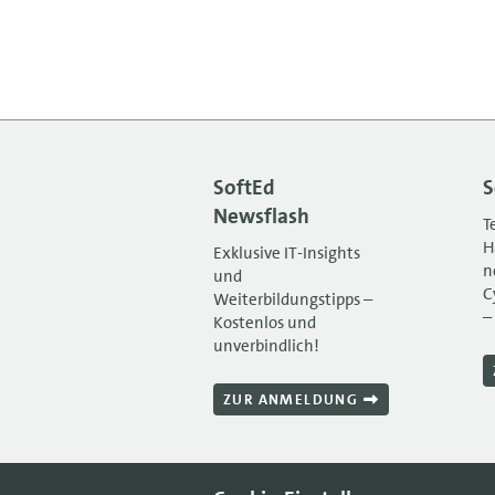
SoftEd
S
Newsflash
T
H
Exklusive IT-Insights
n
und
C
Weiterbildungstipps –
–
Kostenlos und
unverbindlich!
ZUR ANMELDUNG