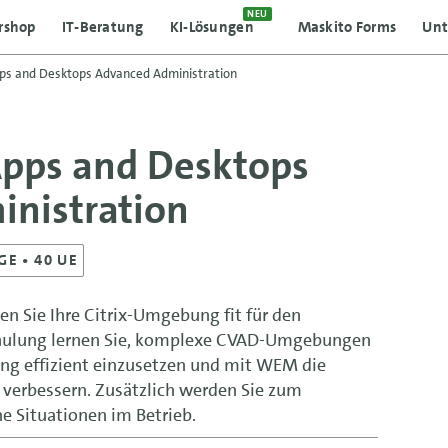
NEU
rshop
IT-Beratung
KI-Lösungen
Maskito Forms
Un
Apps and Desktops Advanced Administration
 Apps and Desktops
nistration
GE
• 40 UE
n Sie Ihre Citrix-Umgebung fit für den
 Schulung lernen Sie, komplexe CVAD-Umgebungen
ing effizient einzusetzen und mit WEM die
verbessern. Zusätzlich werden Sie zum
he Situationen im Betrieb.