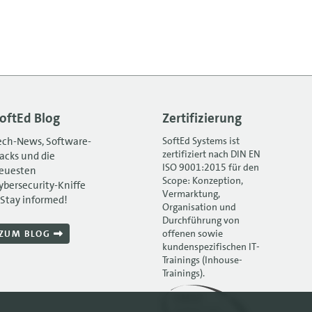
oftEd Blog
Zertifizierung
ech-News, Software-
SoftEd Systems ist
zertifiziert nach DIN EN
acks und die
ISO 9001:2015 für den
euesten
Scope: Konzeption,
ybersecurity-Kniffe
Vermarktung,
 Stay informed!
Organisation und
Durchführung von
offenen sowie
ZUM BLOG
kundenspezifischen IT-
Trainings (Inhouse-
Trainings).