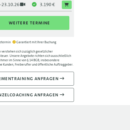
.-23.10.26
3.190 €
WEITERE TERMINE
ietermin
Garantiert mit Ihrer Buchung
e verstehen sich zuzüglich gesetzlicher
euer. Unsere Angebote richten sich ausschließlich
hmer im Sinne von § 14 BGB, insbesondere
e Kunden, Freiberufler und öffentliche Auftraggeber.
RMENTRAINING ANFRAGEN
NZELCOACHING ANFRAGEN