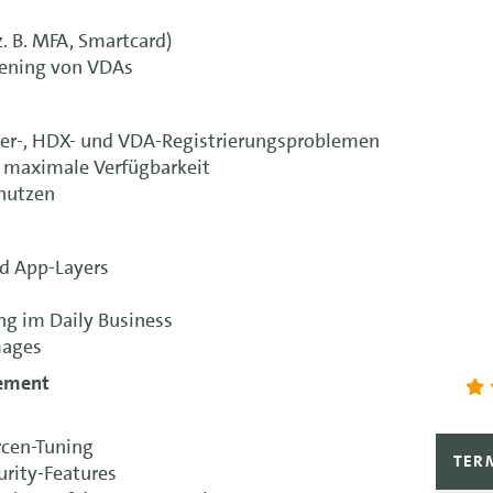
z. B. MFA, Smartcard)
dening von VDAs
ller-, HDX- und VDA-Registrierungsproblemen
r maximale Verfügbarkeit
 nutzen
nd App-Layers
ng im Daily Business
mages
ement
cen-Tuning
TER
urity-Features