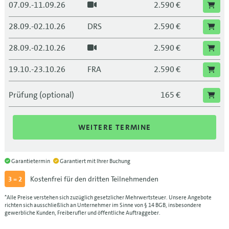
07.09.-11.09.26
2.590 €
28.09.-02.10.26
DRS
2.590 €
28.09.-02.10.26
2.590 €
19.10.-23.10.26
FRA
2.590 €
19.10.-23.10.26
2.590 €
Prüfung (optional)
165 €
09.11.-13.11.26
LEI
2.590 €
WEITERE TERMINE
09.11.-13.11.26
2.590 €
30.11.-04.12.26
BLN
2.590 €
Garantietermin
Garantiert mit Ihrer Buchung
30.11.-04.12.26
2.590 €
Kostenfrei für den dritten Teilnehmenden
3 = 2
14.12.-18.12.26
MUC
2.590 €
*Alle Preise verstehen sich zuzüglich gesetzlicher Mehrwertsteuer. Unsere Angebote
richten sich ausschließlich an Unternehmer im Sinne von § 14 BGB, insbesondere
gewerbliche Kunden, Freiberufler und öffentliche Auftraggeber.
14.12.-18.12.26
2.590 €