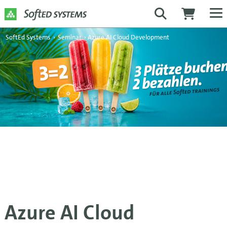
SoftEd Systems
›
Seminar
›
Azure AI Cloud Development
Azure AI Cloud