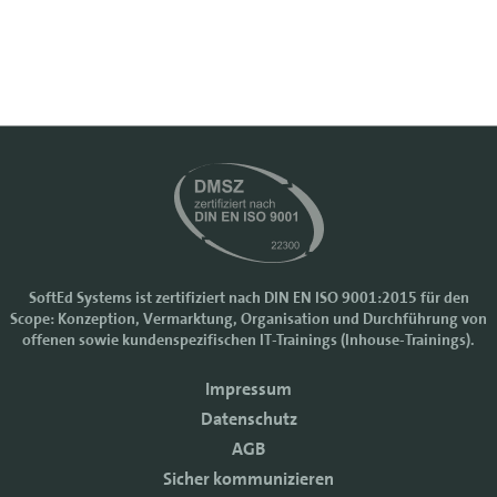
SoftEd Systems ist zertifiziert nach DIN EN ISO 9001:2015 für den
Scope: Konzeption, Vermarktung, Organisation und Durchführung von
Cookie-Einstellungen
offenen sowie kundenspezifischen IT-Trainings (Inhouse-Trainings).
Wir nutzen Cookies, um Ihr Nutzererlebnis bei SoftEd Systems zu
Impressum
verbessern. Manche Cookies sind notwendig, damit unsere Website
funktioniert. Mit anderen Cookies können wir die Zugriffe auf die
Datenschutz
Webseite analysieren.
AGB
Mit einem Klick auf "Zustimmen" akzeptieren sie diese Verarbeitung
Sicher kommunizieren
und auch die Weitergabe Ihrer Daten an Drittanbieter. Die Daten