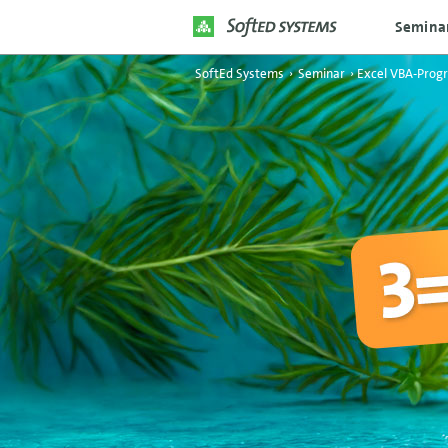
Semina
SoftEd Systems
›
Seminar
›
Excel VBA-Prog