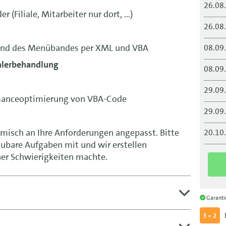
26.08
r (Filiale, Mitarbeiter nur dort, …)
26.08
und des Menübandes per XML und VBA
08.09
hlerbehandlung
08.09
29.09
rmanceoptimierung von VBA-Code
29.09
misch an Ihre Anforderungen angepasst. Bitte
20.10
aubare Aufgaben mit und wir erstellen
20.10
er Schwierigkeiten machte.
10.11
10.11
Garant
3 = 2
01.12