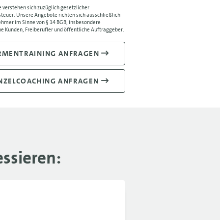
e verstehen sich zuzüglich gesetzlicher
.-02.12.26
1.090 €
euer. Unsere Angebote richten sich ausschließlich
hmer im Sinne von § 14 BGB, insbesondere
e Kunden, Freiberufler und öffentliche Auftraggeber.
RMENTRAINING ANFRAGEN
NZELCOACHING ANFRAGEN
ssieren: