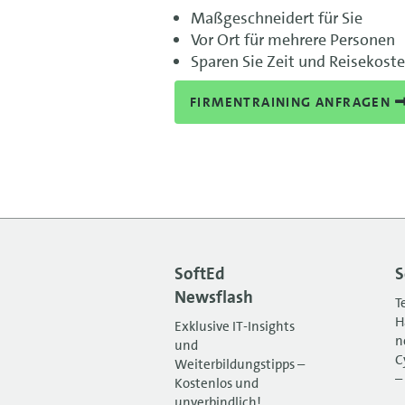
Maßgeschneidert für Sie
Vor Ort für mehrere Personen
Sparen Sie Zeit und Reisekost
FIRMENTRAINING ANFRAGEN
SoftEd
S
Newsflash
T
H
Exklusive IT-Insights
n
und
C
Weiterbildungstipps –
–
Kostenlos und
unverbindlich!