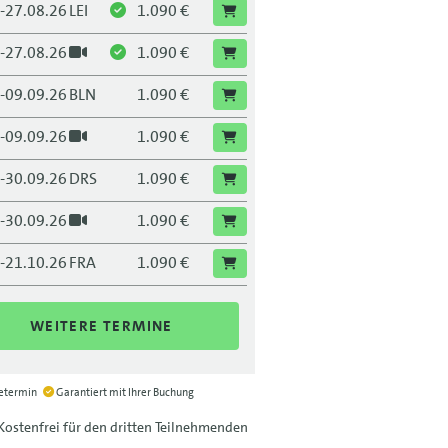
.-27.08.26
LEI
1.090 €
.-27.08.26
1.090 €
.-09.09.26
BLN
1.090 €
.-09.09.26
1.090 €
.-30.09.26
DRS
1.090 €
.-30.09.26
1.090 €
.-21.10.26
FRA
1.090 €
.-21.10.26
1.090 €
WEITERE TERMINE
.-11.11.26
MUC
1.090 €
.-11.11.26
1.090 €
ietermin
Garantiert mit Ihrer Buchung
Kostenfrei für den dritten Teilnehmenden
.-02.12.26
LEI
1.090 €