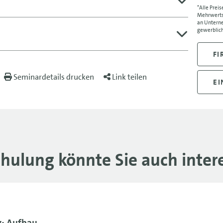
*Alle Preis
01.12
Mehrwertst
an Unterne
gewerblich
FI
Seminardetails drucken
Link teilen
EI
chulung könnte Sie auch intere
: Aufbau