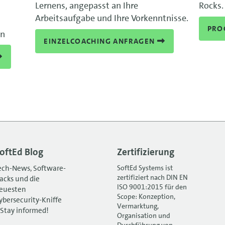
Lernens, angepasst an Ihre
Rocks.
Arbeitsaufgabe und Ihre Vorkenntnisse.
PRO
en
EINZELCOACHING ANFRAGEN
oftEd Blog
Zertifizierung
ech-News, Software-
SoftEd Systems ist
zertifiziert nach DIN EN
acks und die
ISO 9001:2015 für den
euesten
Scope: Konzeption,
ybersecurity-Kniffe
Vermarktung,
 Stay informed!
Organisation und