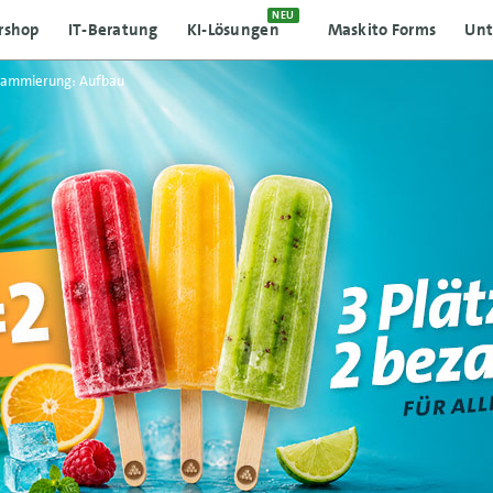
NEU
rshop
IT-Beratung
KI-Lösungen
Maskito Forms
Un
rammierung: Aufbau