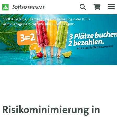
SoftEd Systems
›
Seminar
›
Risikominimierung in der IT: IT-
Risikomanagement nach BSI 200-3 und ISO 27005
Risikominimierung in