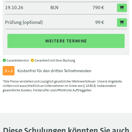
19.10.26
BLN
790 €
19.10.26
790 €
Prüfung (optional)
99 €
09.11.26
LEI
790 €
WEITERE TERMINE
09.11.26
790 €
30.11.26
FRA
790 €
Garantietermin
Garantiert mit Ihrer Buchung
30.11.26
790 €
Kostenfrei für den dritten Teilnehmenden
3 = 2
21.12.26
MUC
790 €
*Alle Preise verstehen sich zuzüglich gesetzlicher Mehrwertsteuer. Unsere Angebote
richten sich ausschließlich an Unternehmer im Sinne von § 14 BGB, insbesondere
gewerbliche Kunden, Freiberufler und öffentliche Auftraggeber.
21.12.26
790 €
Diese Schulungen könnten Sie auch