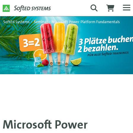
SoftEd Systems
›
Seminar
›
Microsoft Power Platform Fundamentals
Microsoft Power