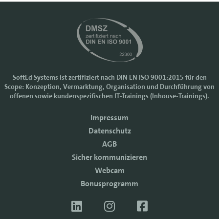
SoftEd Systems ist zertifiziert nach DIN EN ISO 9001:2015 für den
Scope: Konzeption, Vermarktung, Organisation und Durchführung von
Cookie-Einstellungen
offenen sowie kundenspezifischen IT-Trainings (Inhouse-Trainings).
Wir nutzen Cookies, um Ihr Nutzererlebnis bei SoftEd Systems zu
Impressum
verbessern. Manche Cookies sind notwendig, damit unsere Website
funktioniert. Mit anderen Cookies können wir die Zugriffe auf die
Datenschutz
Webseite analysieren.
AGB
Mit einem Klick auf "Zustimmen" akzeptieren sie diese Verarbeitung
Sicher kommunizieren
und auch die Weitergabe Ihrer Daten an Drittanbieter. Die Daten
werden für Analysen genutzt. Weitere Informationen, auch zur
Webcam
Datenverarbeitung durch Drittanbieter, finden Sie in unseren
Bonusprogramm
Datenschutzhinweisen.
Sie können die Verwendung von Cookies
ablehnen
.