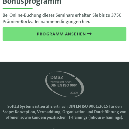
Bonusprogramm
Bei Online-Buchung dieses Seminars erhalten Sie bis zu 3750
Prämien-Rocks. Teilnahmebedingungen hier.
PROGRAMM ANSEHEN
SoftEd Systems ist zertifiziert nach DIN EN ISO 9001:2015 für den
Scope: Konzeption, Vermarktung, Organisation und Durchführung von
Cookie-Einstellungen
offenen sowie kundenspezifischen IT-Trainings (Inhouse-Trainings).
Wir nutzen Cookies, um Ihr Nutzererlebnis bei SoftEd Systems zu
verbessern. Manche Cookies sind notwendig, damit unsere Website