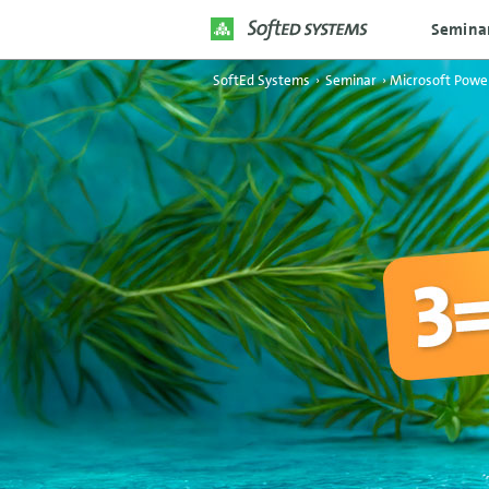
Semina
SoftEd Systems
›
Seminar
›
Microsoft Power