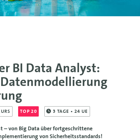
r BI Data Analyst:
e Datenmodellierung
rung
KURS
TOP 20
3
TAGE
• 24 UE
t – von Big Data über fortgeschrittene
mplementierung von Sicherheitsstandards!