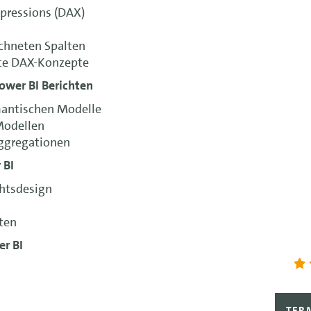
xpressions (DAX)
chneten Spalten
rte DAX-Konzepte
wer BI Berichten
mantischen Modelle
Modellen
Aggregationen
 BI
chtsdesign
ten
er BI
TER