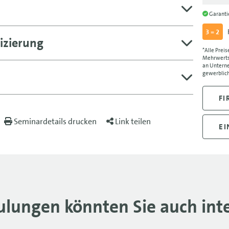
Garant
3 = 2
izierung
*Alle Preis
Mehrwertst
an Unterne
gewerblich
FI
Seminardetails drucken
Link teilen
EI
ulungen könnten Sie auch inte