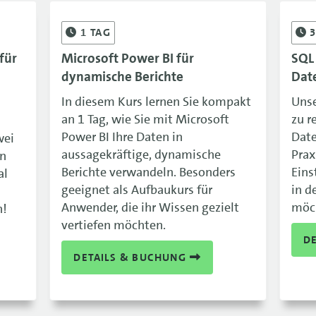
1
TAG
für
Microsoft Power BI für
SQL
dynamische Berichte
Dat
In diesem Kurs lernen Sie kompakt
Unse
an 1 Tag, wie Sie mit Microsoft
zu r
Power BI Ihre Daten in
Date
wei
aussagekräftige, dynamische
Prax
en
Berichte verwandeln. Besonders
Eins
al
geeignet als Aufbaukurs für
in d
Anwender, die ihr Wissen gezielt
möc
n!
vertiefen möchten.
D
DETAILS & BUCHUNG