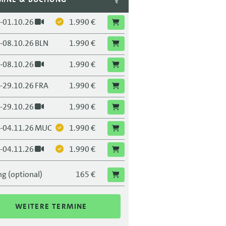
.-01.10.26
1.990 €
.-08.10.26
BLN
1.990 €
.-08.10.26
1.990 €
.-29.10.26
FRA
1.990 €
.-29.10.26
1.990 €
.-04.11.26
MUC
1.990 €
.-04.11.26
1.990 €
.-25.11.26
DRS
1.990 €
g (optional)
165 €
.-25.11.26
1.990 €
WEITERE TERMINE