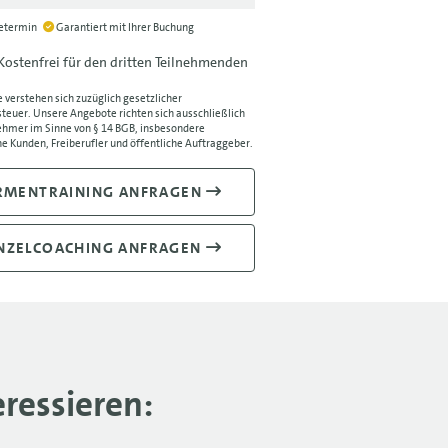
ietermin
Garantiert mit Ihrer Buchung
Kostenfrei für den dritten Teilnehmenden
e verstehen sich zuzüglich gesetzlicher
euer. Unsere Angebote richten sich ausschließlich
hmer im Sinne von § 14 BGB, insbesondere
e Kunden, Freiberufler und öffentliche Auftraggeber.
RMENTRAINING ANFRAGEN
NZELCOACHING ANFRAGEN
ressieren: