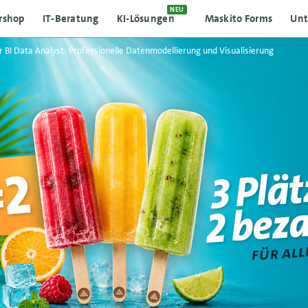
NEU
rshop
IT-Beratung
KI-Lösungen
Maskito Forms
Un
 BI Data Analyst: Professionelle Datenmodellierung und Visualisierung