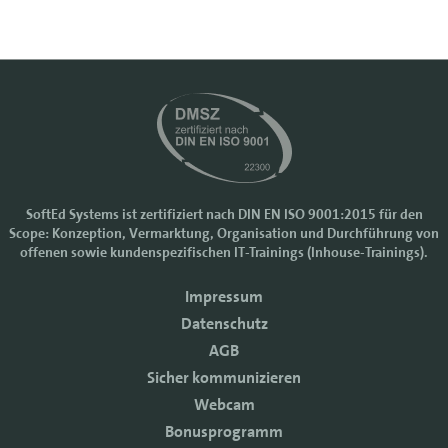
SoftEd Systems ist zertifiziert nach DIN EN ISO 9001:2015 für den
Scope: Konzeption, Vermarktung, Organisation und Durchführung von
Cookie-Einstellungen
offenen sowie kundenspezifischen IT-Trainings (Inhouse-Trainings).
Wir nutzen Cookies, um Ihr Nutzererlebnis bei SoftEd Systems zu
Impressum
verbessern. Manche Cookies sind notwendig, damit unsere Website
funktioniert. Mit anderen Cookies können wir die Zugriffe auf die
Datenschutz
Webseite analysieren.
AGB
Mit einem Klick auf "Zustimmen" akzeptieren sie diese Verarbeitung
Sicher kommunizieren
und auch die Weitergabe Ihrer Daten an Drittanbieter. Die Daten
werden für Analysen genutzt. Weitere Informationen, auch zur
Webcam
Datenverarbeitung durch Drittanbieter, finden Sie in unseren
Bonusprogramm
Datenschutzhinweisen.
Sie können die Verwendung von Cookies