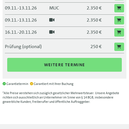
09.11.-13.11.26
MUC
2.350 €
09.11.-13.11.26
2.350 €
16.11.-20.11.26
2.350 €
23.11.-27.11.26
KOE
2.350 €
Prüfung (optional)
250 €
23.11.-27.11.26
2.350 €
WEITERE TERMINE
07.12.-11.12.26
NUE
2.350 €
07.12.-11.12.26
2.350 €
Garantietermin
Garantiert mit Ihrer Buchung
*Alle Preise verstehen sich zuzüglich gesetzlicher Mehrwertsteuer. Unsere Angebote
richten sich ausschließlich an Unternehmer im Sinne von § 14 BGB, insbesondere
gewerbliche Kunden, Freiberufler und öffentliche Auftraggeber.