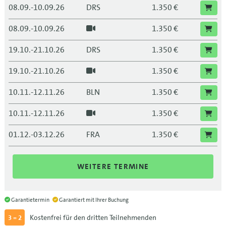
08.09.-10.09.26
DRS
1.350 €
08.09.-10.09.26
1.350 €
19.10.-21.10.26
DRS
1.350 €
19.10.-21.10.26
1.350 €
10.11.-12.11.26
BLN
1.350 €
10.11.-12.11.26
1.350 €
01.12.-03.12.26
FRA
1.350 €
01.12.-03.12.26
1.350 €
WEITERE TERMINE
21.12.-23.12.26
DRS
1.350 €
21.12.-23.12.26
1.350 €
Garantietermin
Garantiert mit Ihrer Buchung
Kostenfrei für den dritten Teilnehmenden
3 = 2