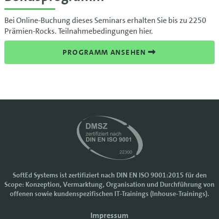
Bei Online-Buchung dieses Seminars erhalten Sie bis zu 2250
Prämien-Rocks. Teilnahmebedingungen hier.
PROGRAMM ANSEHEN
SoftEd Systems ist zertifiziert nach DIN EN ISO 9001:2015 für den
Scope: Konzeption, Vermarktung, Organisation und Durchführung von
Cookie-Einstellungen
offenen sowie kundenspezifischen IT-Trainings (Inhouse-Trainings).
Wir nutzen Cookies, um Ihr Nutzererlebnis bei SoftEd Systems zu
verbessern. Manche Cookies sind notwendig, damit unsere Website
Impressum