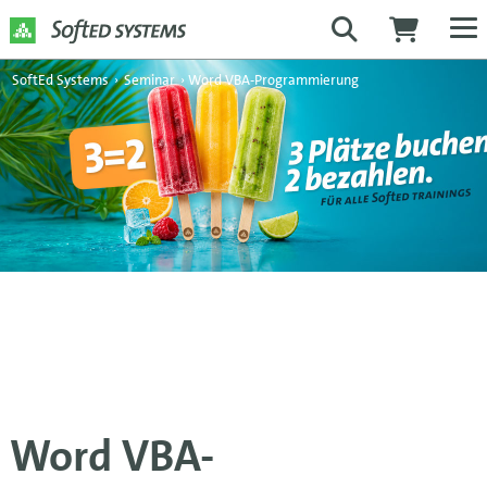
SoftEd Systems
›
Seminar
›
Word VBA-Programmierung
Word VBA-