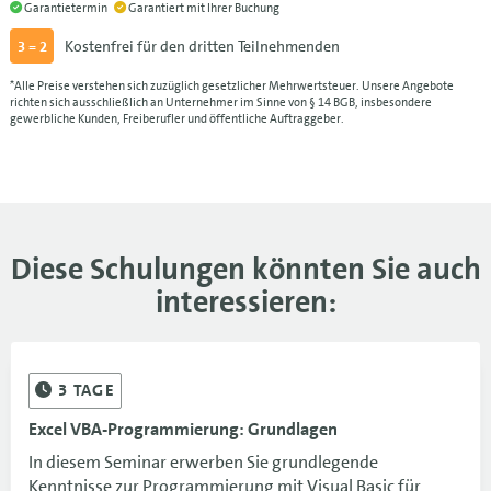
11.11.-13.11.26
1.290 €
Garantietermin
Garantiert mit Ihrer Buchung
Kostenfrei für den dritten Teilnehmenden
3 = 2
02.12.-04.12.26
FRA
1.290 €
*Alle Preise verstehen sich zuzüglich gesetzlicher Mehrwertsteuer. Unsere Angebote
02.12.-04.12.26
1.290 €
richten sich ausschließlich an Unternehmer im Sinne von § 14 BGB, insbesondere
gewerbliche Kunden, Freiberufler und öffentliche Auftraggeber.
Diese Schulungen könnten Sie auch
interessieren:
3
TAGE
Excel VBA-Programmierung: Grundlagen
In diesem Seminar erwerben Sie grundlegende
Kenntnisse zur Programmierung mit Visual Basic für