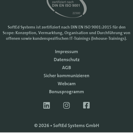
SoftEd Systems ist zertifiziert nach DIN EN ISO 9001:2015 für den
Scope: Konzeption, Vermarktung, Organisation und Durchführung von
Cookie-Einstellungen
offenen sowie kundenspezifischen IT-Trainings (Inhouse-Trainings).
Wir nutzen Cookies, um Ihr Nutzererlebnis bei SoftEd Systems zu
verbessern. Manche Cookies sind notwendig, damit unsere Website
Impressum
funktioniert. Mit anderen Cookies können wir die Zugriffe auf die
Datenschutz
Webseite analysieren.
AGB
Mit einem Klick auf "Zustimmen" akzeptieren sie diese Verarbeitung
und auch die Weitergabe Ihrer Daten an Drittanbieter. Die Daten
Sicher kommunizieren
werden für Analysen genutzt. Weitere Informationen, auch zur
Webcam
Datenverarbeitung durch Drittanbieter, finden Sie in unseren
Bonusprogramm
Datenschutzhinweisen.
Sie können die Verwendung von Cookies
ablehnen
.
ZUSTIMMEN
© 2026 • SoftEd Systems GmbH