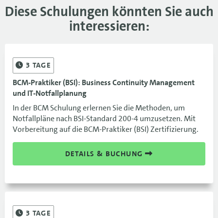
Diese Schulungen könnten Sie auch
08.12.-09.12.26
1.490 €
interessieren:
16.12.-17.12.26
LEI
1.490 €
16.12.-17.12.26
1.490 €
3
TAGE
BCM-Praktiker (BSI): Business Continuity Management
und IT-Notfallplanung
In der BCM Schulung erlernen Sie die Methoden, um
Notfallpläne nach BSI-Standard 200-4 umzusetzen. Mit
Vorbereitung auf die BCM-Praktiker (BSI) Zertifizierung.
DETAILS & BUCHUNG
3
TAGE