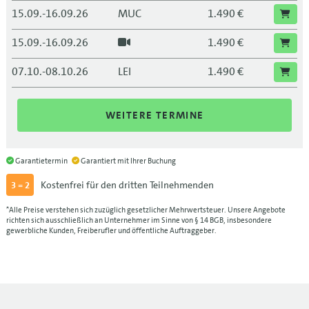
15.09.-16.09.26
MUC
1.490 €
15.09.-16.09.26
1.490 €
07.10.-08.10.26
LEI
1.490 €
07.10.-08.10.26
1.490 €
WEITERE TERMINE
13.10.-14.10.26
BLN
1.490 €
13.10.-14.10.26
1.490 €
Garantietermin
Garantiert mit Ihrer Buchung
Kostenfrei für den dritten Teilnehmenden
3 = 2
10.11.-11.11.26
FRA
1.490 €
*Alle Preise verstehen sich zuzüglich gesetzlicher Mehrwertsteuer. Unsere Angebote
10.11.-11.11.26
1.490 €
richten sich ausschließlich an Unternehmer im Sinne von § 14 BGB, insbesondere
gewerbliche Kunden, Freiberufler und öffentliche Auftraggeber.
11.11.-12.11.26
DRS
1.490 €
11.11.-12.11.26
1.490 €
08.12.-09.12.26
MUC
1.490 €