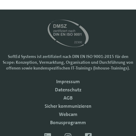
SoftEd Systems ist zertifiziert nach DIN EN ISO 9001:2015 für den
Scope: Konzeption, Vermarktung, Organisation und Durchführung von
Cookie-Einstellungen
offenen sowie kundenspezifischen IT-Trainings (Inhouse-Trainings).
Wir nutzen Cookies, um Ihr Nutzererlebnis bei SoftEd Systems zu
Impressum
verbessern. Manche Cookies sind notwendig, damit unsere Website
funktioniert. Mit anderen Cookies können wir die Zugriffe auf die
Datenschutz
Webseite analysieren.
AGB
Mit einem Klick auf "Zustimmen" akzeptieren sie diese Verarbeitung
Sicher kommunizieren
und auch die Weitergabe Ihrer Daten an Drittanbieter. Die Daten
werden für Analysen genutzt. Weitere Informationen, auch zur
Webcam
Datenverarbeitung durch Drittanbieter, finden Sie in unseren
Bonusprogramm
Datenschutzhinweisen.
Sie können die Verwendung von Cookies
ablehnen
.