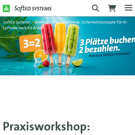
SoftEd Systems
›
Seminar
›
Praxisworkshop: Sicherheitskonzepte für KI-
Systeme nach EU AI Act
Praxisworkshop: