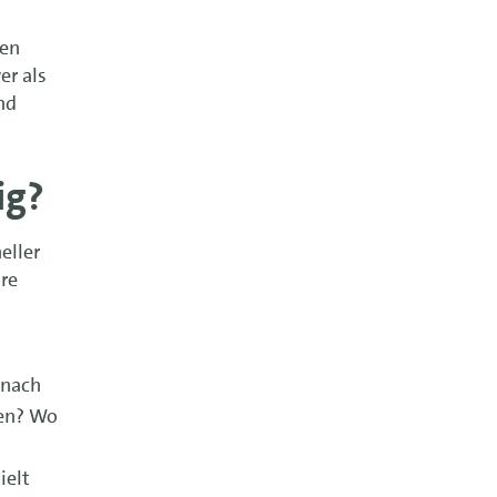
nen
er als
nd
ig?
eller
hre
 nach
ten? Wo
ielt