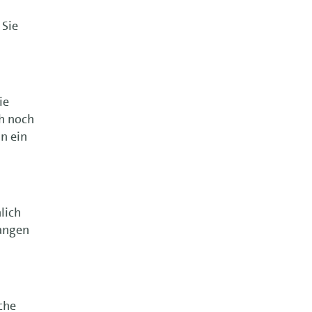
 Sie
ie
ch noch
nn ein
lich
gangen
che