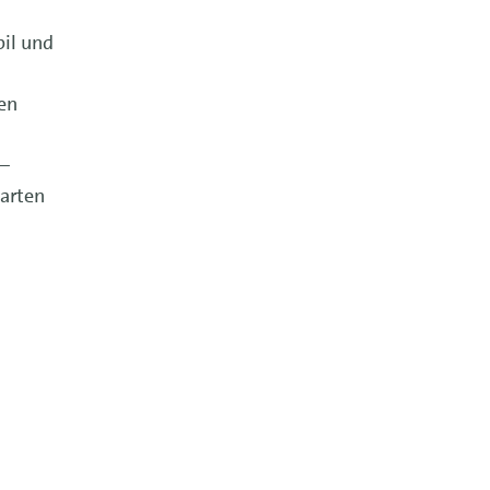
bil und
en
 –
tarten