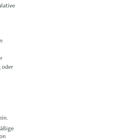
ulative
en
r
 oder
ein.
mäßige
hon