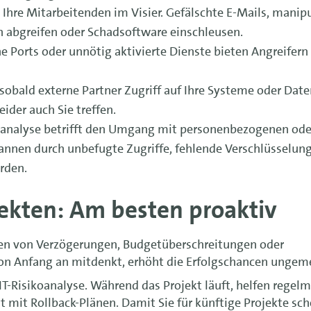
Ihre Mitarbeitenden im Visier. Gefälschte E-Mails, manip
n abgreifen oder Schadsoftware einschleusen.
e Ports oder unnötig aktivierte Dienste bieten Angreifern
sobald externe Partner Zugriff auf Ihre Systeme oder Dat
eider auch Sie treffen.
enanalyse betrifft den Umgang mit personenbezogenen ode
nnen durch unbefugte Zugriffe, fehlende Verschlüsselung
rden.
ekten: Am besten proaktiv
chen von Verzögerungen, Budgetüberschreitungen oder
 von Anfang an mitdenkt, erhöht die Erfolgschancen ungem
r IT-Risikoanalyse. Während das Projekt läuft, helfen regel
it Rollback-Plänen. Damit Sie für künftige Projekte sc