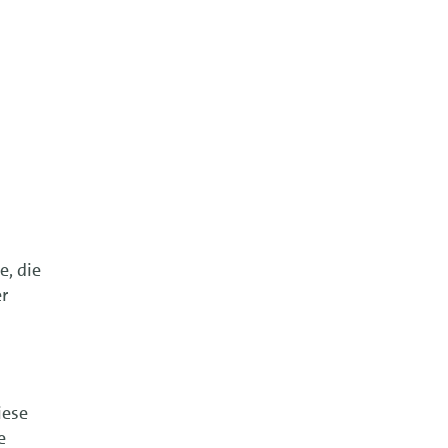
e, die
er
iese
e