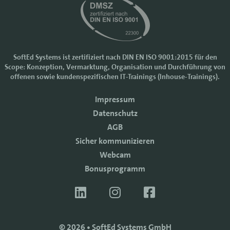
SoftEd Systems ist zertifiziert nach DIN EN ISO 9001:2015 für den
Scope: Konzeption, Vermarktung, Organisation und Durchführung von
Cookie-Einstellungen
offenen sowie kundenspezifischen IT-Trainings (Inhouse-Trainings).
Wir nutzen Cookies, um Ihr Nutzererlebnis bei SoftEd Systems zu
Impressum
verbessern. Manche Cookies sind notwendig, damit unsere Website
funktioniert. Mit anderen Cookies können wir die Zugriffe auf die
Datenschutz
Webseite analysieren.
AGB
Mit einem Klick auf "Zustimmen" akzeptieren sie diese Verarbeitung
Sicher kommunizieren
und auch die Weitergabe Ihrer Daten an Drittanbieter. Die Daten
werden für Analysen genutzt. Weitere Informationen, auch zur
Webcam
Datenverarbeitung durch Drittanbieter, finden Sie in unseren
Bonusprogramm
Datenschutzhinweisen.
Sie können die Verwendung von Cookies
ablehnen
.
ZUSTIMMEN
© 2026 • SoftEd Systems GmbH