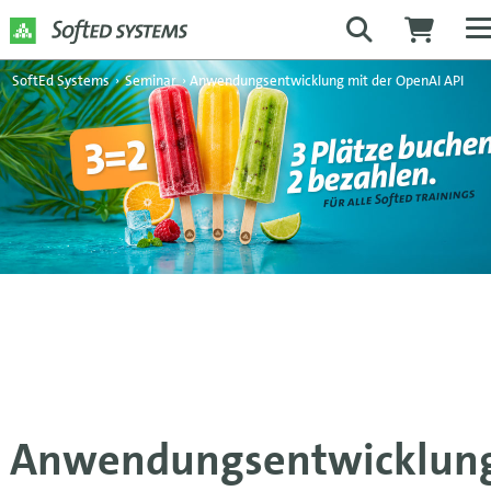
SoftEd Systems
›
Seminar
›
Anwendungsentwicklung mit der OpenAI API
Anwendungsentwicklun