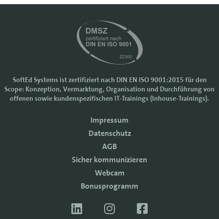
SoftEd Systems ist zertifiziert nach DIN EN ISO 9001:2015 für den
Scope: Konzeption, Vermarktung, Organisation und Durchführung von
offenen sowie kundenspezifischen IT-Trainings (Inhouse-Trainings).
Impressum
Datenschutz
AGB
Sicher kommunizieren
Cookie-Einstellungen
Webcam
Wir nutzen Cookies, um Ihr Nutzererlebnis bei SoftEd Systems zu
verbessern. Manche Cookies sind notwendig, damit unsere Website
Bonusprogramm
funktioniert. Mit anderen Cookies können wir die Zugriffe auf die
Webseite analysieren.
Mit einem Klick auf "Zustimmen" akzeptieren sie diese Verarbeitung und