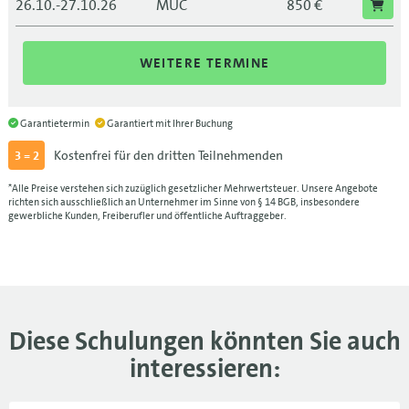
26.10.-27.10.26
MUC
850 €
26.10.-27.10.26
850 €
WEITERE TERMINE
16.11.-17.11.26
LEI
850 €
16.11.-17.11.26
850 €
Garantietermin
Garantiert mit Ihrer Buchung
Kostenfrei für den dritten Teilnehmenden
3 = 2
07.12.-08.12.26
BLN
850 €
*Alle Preise verstehen sich zuzüglich gesetzlicher Mehrwertsteuer. Unsere Angebote
07.12.-08.12.26
850 €
richten sich ausschließlich an Unternehmer im Sinne von § 14 BGB, insbesondere
gewerbliche Kunden, Freiberufler und öffentliche Auftraggeber.
Diese Schulungen könnten Sie auch
interessieren: