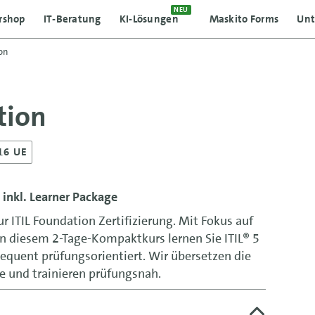
NEU
rshop
IT-Beratung
KI-Lösungen
Maskito Forms
Un
on
tion
16 UE
• inkl. Learner Package
ur ITIL Foundation Zertifizierung. Mit Fokus auf
n diesem 2-Tage-Kompaktkurs lernen Sie ITIL® 5
equent prüfungsorientiert. Wir übersetzen die
le und trainieren prüfungsnah.