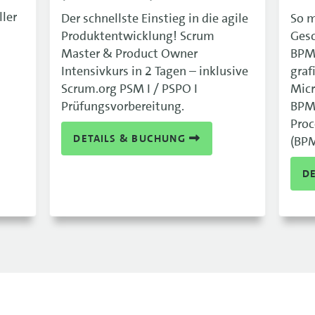
ller
Der schnellste Einstieg in die agile
So m
14.09
Produktentwicklung! Scrum
Gesc
14.09
Master & Product Owner
BPMN
Intensivkurs in 2 Tagen – inklusive
graf
15.09
Scrum.org PSM I / PSPO I
Micr
Prüfungsvorbereitung.
BPM 
15.09
Proc
17.09
DETAILS & BUCHUNG
(BPM
17.09
D
21.09
21.09
21.09
21.09
21.09