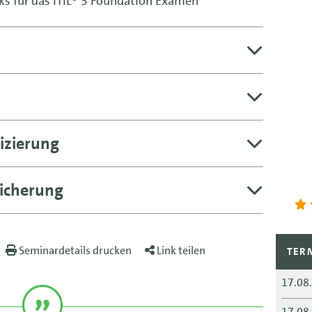
ks für das ITIL® 5 Foundation Examen
izierung
icherung
Seminardetails drucken
Link teilen
TER
17.08
17.08