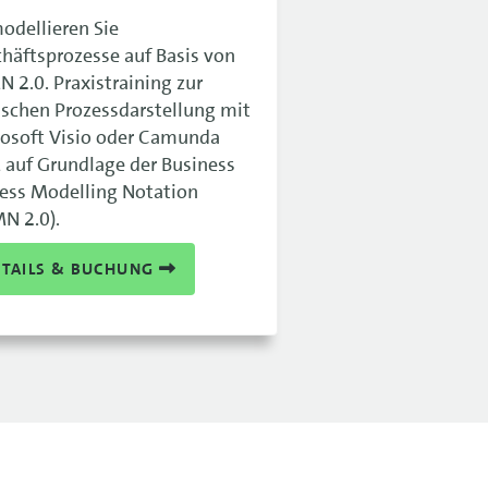
odellieren Sie
.-15.09.26
FRA
925 €
häftsprozesse auf Basis von
.-15.09.26
925 €
 2.0. Praxistraining zur
ischen Prozessdarstellung mit
.-16.09.26
FRA
925 €
osoft Visio oder Camunda
auf Grundlage der Business
.-16.09.26
925 €
ess Modelling Notation
.-18.09.26
BLN
925 €
N 2.0).
.-18.09.26
DRS
925 €
ETAILS & BUCHUNG
.-22.09.26
DRS
925 €
.-22.09.26
FRA
925 €
.-22.09.26
NUE
925 €
.-22.09.26
925 €
.-22.09.26
925 €