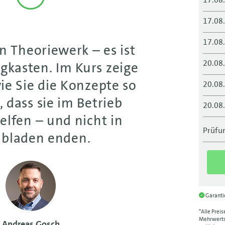
17.08
17.08
ein Theoriewerk – es ist
20.08
gkasten. Im Kurs zeige
ie Sie die Konzepte so
20.08
, dass sie im Betrieb
20.08
helfen – und nicht in
24.08
Prüfun
bladen enden.
24.08
24.08
24.08
Garant
24.08
*Alle Preis
Mehrwertst
Andreas Gosch