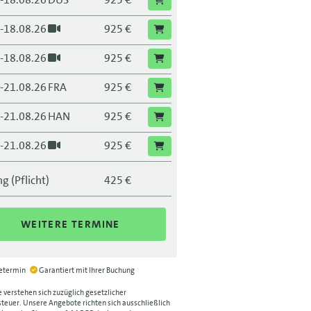
.-18.08.26
925 €
.-18.08.26
925 €
.-21.08.26
FRA
925 €
.-21.08.26
HAN
925 €
.-21.08.26
925 €
.-25.08.26
DRS
925 €
g (Pflicht)
425 €
.-25.08.26
FRA
925 €
WEITERE TERMINE
.-25.08.26
LEI
925 €
.-25.08.26
925 €
ietermin
Garantiert mit Ihrer Buchung
.-25.08.26
925 €
e verstehen sich zuzüglich gesetzlicher
euer. Unsere Angebote richten sich ausschließlich