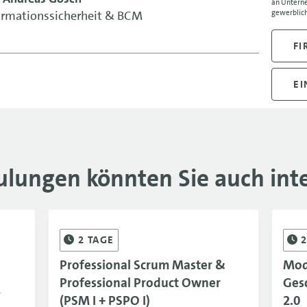
an Unterne
27.08
formationssicherheit & BCM
gewerblich
31.08
FI
31.08
EI
31.08
31.08
03.09
ulungen könnten Sie auch inte
07.09
07.09
08.09
2
TAGE
Professional Scrum Master &
Mod
08.09
Professional Product Owner
Ges
L
10.09
(PSM I + PSPO I)
2.0