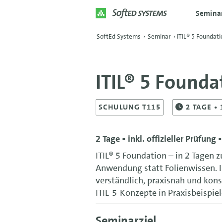
Semina
SoftEd Systems
›
Seminar
›
ITIL® 5 Foundati
ITIL® 5 Founda
SCHULUNG T115
2
TAGE
• 
2 Tage • inkl. offizieller Prüfung 
ITIL® 5 Foundation – in 2 Tagen z
Anwendung statt Folienwissen. I
verständlich, praxisnah und kons
ITIL-5-Konzepte in Praxisbeispie
Seminarziel